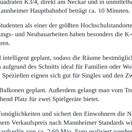
Quadraten K3/4, direkt am Neckar und in unmittelb
nheimer Hauptbahnhof beträgt ca. 10 Minuten.
tudenten als einer der größten Hochschulstandort
ngs- und Neubauarbeiten haben besonders die K-Q
ren.
intelligent geplant, sodass die Räume bestmögli
aufgrund des Schnitts ideal für Familien oder W
peziellen eignen sich gut für Singles und den Z
n Balkonen geplant. Außerdem gelangt man vom Tre
end Platz für zwei Spielgeräte bietet.
fsmöglichkeiten und sichert den Einwohnern die N
inem Verkaufspreis nach Mannheimer Standards wi
aufserlös von ca. 2,60 Mio. Euro realisiert werde