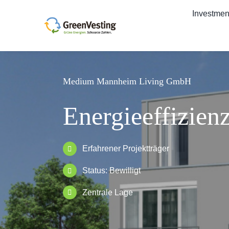
Zum
Investmen
Inhalt
springen
Medium Mannheim Living GmbH
Energieeffizie
Erfahrener Projektträger
Status: Bewilligt
Zentrale Lage